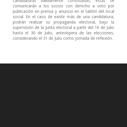
candidaturas válidamente constituidas, éstas se
comunicarán a los socios con derecho a voto por
publicación en prensa y anuncio en el tablón del local
social.
En el caso de existir más de una candidatura,
podrán realizar su propaganda electoral, bajo la
supervisión de la Junta electoral a partir del 16 de Julio
hasta el 30 de Julio, antevíspera de las elecciones,
considerando el 31 de Julio como jornada de reflexión.